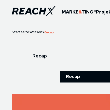
MARKE
&
TING®
Proje
Startseite
Wissen
Recap
Recap
Recap