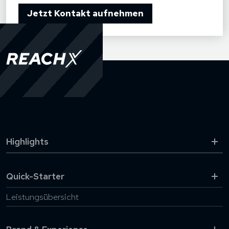
date:
*
Jetzt Kontakt aufnehmen
Highlights
MARKE&TING® Stammtisch
Quick-Starter
MARKE&TING Wissen
MARKE&TING® Analyse
Leistungsübersicht
MARKE&TING® Score
SEO-Quick-Check