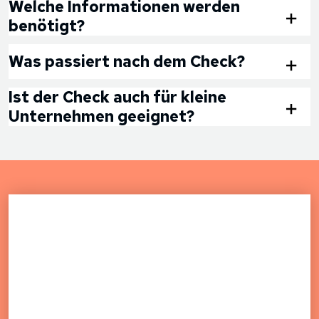
In der Regel liefern wir dein Ergebnis innerhalb von
Welche Informationen werden
7 Werktagen nach Beauftragung.
benötigt?
Wir benötigen die URL deiner Website und ggf.
Was passiert nach dem Check?
weitere technische Informationen, um den Check
durchzuführen.​
Du erhältst eine Zusammenfassung mit konkreten
Ist der Check auch für kleine
Handlungsempfehlungen. Bei Bedarf unterstützen
Unternehmen geeignet?
wir dich gerne bei der Umsetzung.​
Ja, unser SEO QUICK CHECK ist für Unternehmen
jeder Größe geeignet und wird individuell angepasst.​