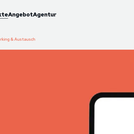
kte
Angebot
Agentur
rking & Austausch