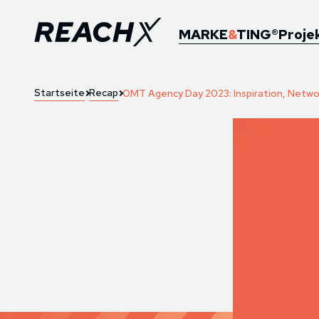
MARKE
&
TING®
Proje
Startseite
Recap
OMT Agency Day 2023: Inspiration, Netwo