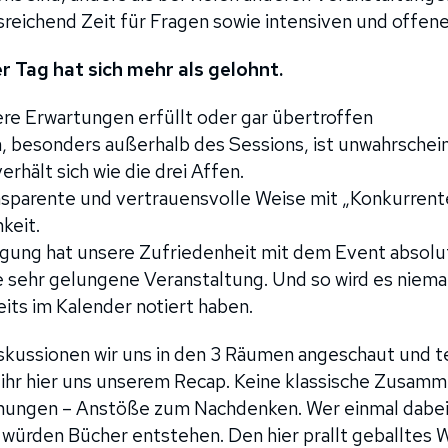
sreichend Zeit für Fragen sowie intensiven und offen
Tag hat sich mehr als gelohnt.
re Erwartungen erfüllt oder gar übertroffen
 besonders außerhalb des Sessions, ist unwahrscheinli
rhält sich wie die drei Affen.
ransparente und vertrauensvolle Weise mit „Konkurrent
keit.
egung hat unsere Zufriedenheit mit dem Event absolu
ehr gelungene Veranstaltung. Und so wird es niem
eits im Kalender notiert haben.
kussionen wir uns in den 3 Räumen angeschaut und te
 ihr hier uns unserem Recap. Keine klassische Zusam
nungen – Anstöße zum Nachdenken. Wer einmal dabei 
, würden Bücher entstehen. Den hier prallt geballtes 