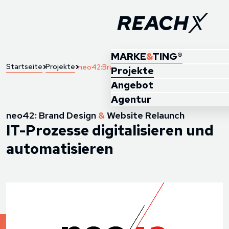
MARKE
&
TING®
Startseite
Projekte
neo42:Brand Design
Projekte
Angebot
Agentur
neo42: Brand Design
&
Website Relaunch
IT-Prozesse digitalisieren und
automatisieren