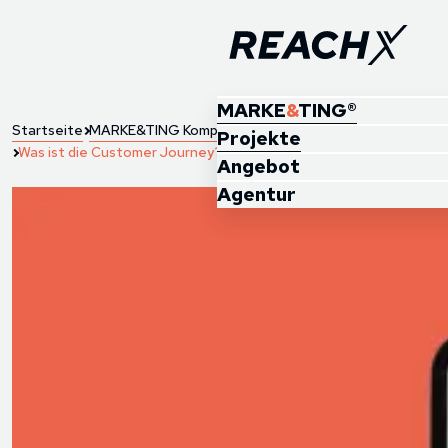
MARKE
&
TING®
Startseite
MARKE&TING Kompass
Projekte
Was ist die Customer Journey?
Angebot
Agentur