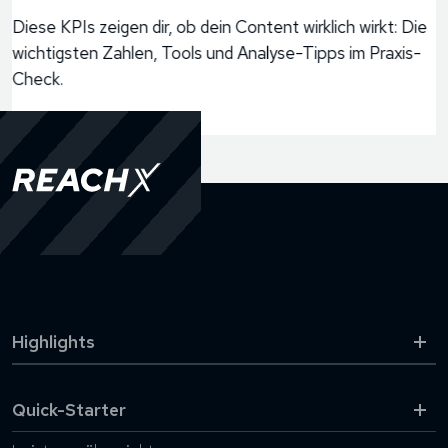
G
Diese KPIs zeigen dir, ob dein Content wirklich wirkt: Die
wichtigsten Zahlen, Tools und Analyse-Tipps im Praxis-
J
Check.
Jetzt lesen
Highlights
MARKE&TING® Stammtisch
Quick-Starter
MARKE&TING Wissen