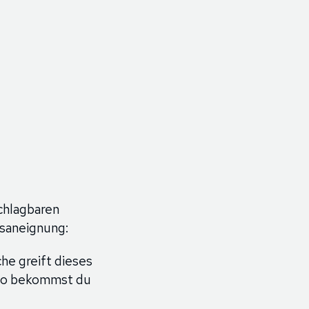
chlagbaren
nsaneignung:
he greift dieses
 So bekommst du