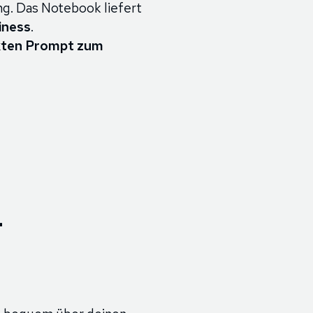
ng. Das Notebook liefert
iness
.
ekten Prompt zum
-