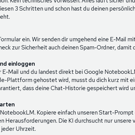
ion. Kein technisches Vorwissen. Alles läuft sicher 
diesen 3 Schritten und schon hast du deinen persönli
teht.
 Formular ein. Wir senden dir umgehend eine E-Mail m
heck zur Sicherheit auch deinen Spam-Ordner, damit d
nd einloggen
der E-Mail und du landest direkt bei Google NotebookL
e-Plattform gehostet wird, musst du dich kurz mit 
rantiert, dass deine Chat-Historie gespeichert wird u
tarten
NotebookLM. Kopiere einfach unseren Start-Prompt od
en Herausforderungen. Die KI durchsucht nur unsere v
 jeder Uhrzeit.