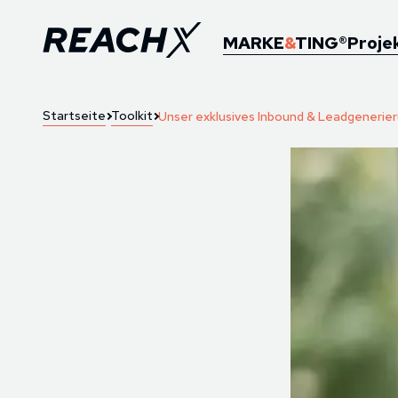
MARKE
&
TING®
Proje
Startseite
Toolkit
Unser exklusives Inbound & Leadgeneri