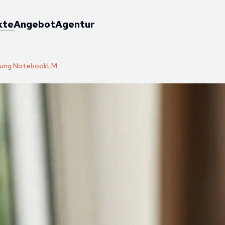
kte
Angebot
Agentur
erung NotebookLM