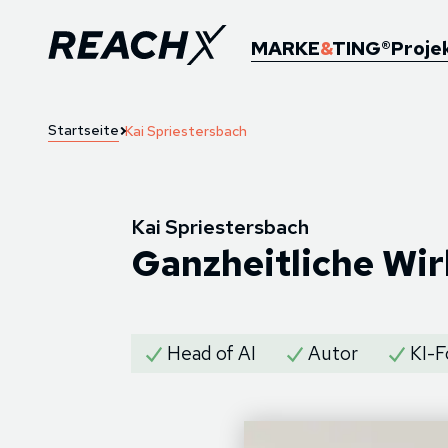
MARKE
&
TING®
Proje
Startseite
Kai Spriestersbach
Kai Spriestersbach
Ganzheitliche Wi
Head of AI
Autor
KI-F