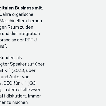
gitalen Business mit.
 Jahre organische
n Maschinellem Lernen
igen Raum zu den
und die Integration
torand an der RPTU
ns".
 Kunden, als
agter Speaker auf über
it KI" (2023, über
 und Autor von
 „SEO für KI" (Q3
 in dem er alle zwei
ft diskutiert. Immer
her zu machen.