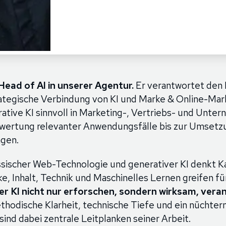
 Head of AI in unserer Agentur.
Er verantwortet den 
trategische Verbindung von KI und Marke & Online-Mar
ative KI sinnvoll in Marketing-, Vertriebs- und Unt
ewertung relevanter Anwendungsfälle bis zur Umsetzu
ngen.
assischer Web-Technologie und generativer KI denkt Ka
e, Inhalt, Technik und Maschinelles Lernen greifen für
r KI nicht nur erforschen, sondern wirksam, vera
hodische Klarheit, technische Tiefe und ein nüchtern
ind dabei zentrale Leitplanken seiner Arbeit.