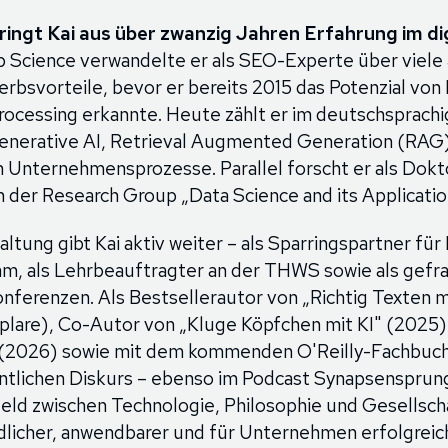
bringt Kai aus über zwanzig Jahren Erfahrung im di
 Science verwandelte er als SEO-Experte über viele
erbsvorteile, bevor er bereits 2015 das Potenzial vo
rocessing erkannte. Heute zählt er im deutschsprach
enerative AI, Retrieval Augmented Generation (RAG) 
n Unternehmensprozesse. Parallel forscht er als Dok
n der Research Group „Data Science and its Applicatio
ltung gibt Kai aktiv weiter – als Sparringspartner für
m, als Lehrbeauftragter an der THWS sowie als gefr
nferenzen. Als Bestsellerautor von „Richtig Texten m
lare), Co-Autor von „Kluge Köpfchen mit KI" (2025)
 (2026) sowie mit dem kommenden O'Reilly-Fachbuch
ntlichen Diskurs – ebenso im Podcast Synapsensprung,
ld zwischen Technologie, Philosophie und Gesellscha
ndlicher, anwendbarer und für Unternehmen erfolgreic