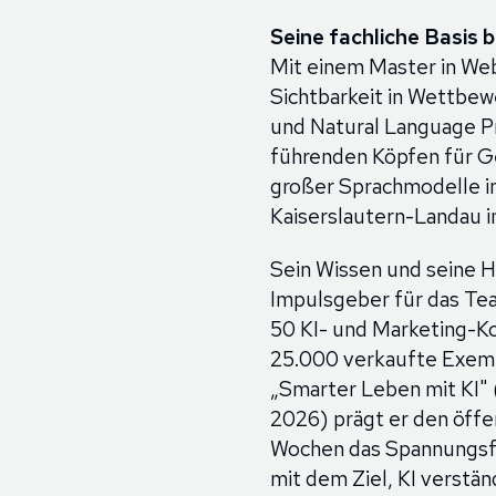
Seine fachliche Basis 
Mit einem Master in Web
Sichtbarkeit in Wettbew
und Natural Language P
führenden Köpfen für G
großer Sprachmodelle i
Kaiserslautern-Landau i
Sein Wissen und seine Ha
Impulsgeber für das Tea
50 KI- und Marketing-Ko
25.000 verkaufte Exemp
„Smarter Leben mit KI"
2026) prägt er den öffe
Wochen das Spannungsfe
mit dem Ziel, KI verstä