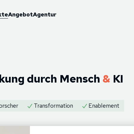
kte
Angebot
Agentur
rkung durch Mensch
&
KI
orscher
Transformation
Enablement