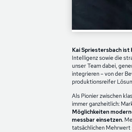
Kai Spriestersbach ist
Intelligenz sowie die s
unser Team dabei, gener
integrieren – von der B
produktionsreifer Lösu
Als Pionier zwischen kl
immer ganzheitlich: Mark
Möglichkeiten moderne
messbar einsetzen.
Met
tatsächlichen Mehrwert s