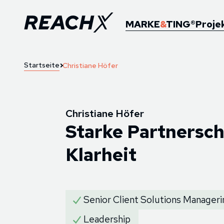
MARKE
&
TING®
Proje
Startseite
Christiane Höfer
Christiane Höfer
Starke Partnersc
Klarheit
Senior Client Solutions Manageri
Leadership