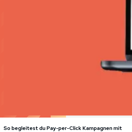
So begleitest du Pay-per-Click Kampagnen mit