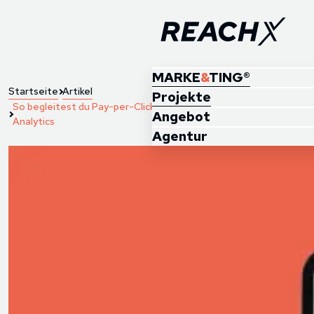
MARKE
&
TING®
Startseite
Artikel
Projekte
So begleitest du Pay-per-Click Kampagnen mit Google
Angebot
Analytics
Agentur