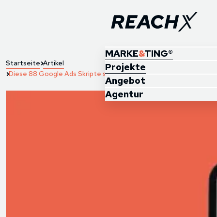
MARKE
&
TING®
Startseite
Artikel
Projekte
Diese 88 Google Ads Skripte solltest du kennen!
Angebot
Agentur