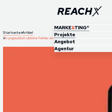
MARKE
&
TING®
Startseite
Artikel
Projekte
6 unglaublich übliche Fehler im Google Tag Manager
Angebot
Agentur