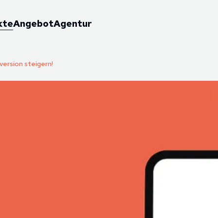
kte
Angebot
Agentur
version steigern!