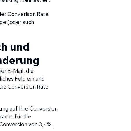
fahrung manifestiert.
 der Converison Rate
age (oder auch
ch und
änderung
er E-Mail, die
iches Feld ein und
 die Conversion Rate
ung auf Ihre Conversion
rache für die
 Conversion von 0,4%,