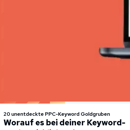
20 unentdeckte PPC-Keyword Goldgruben
Worauf es bei deiner Keyword-