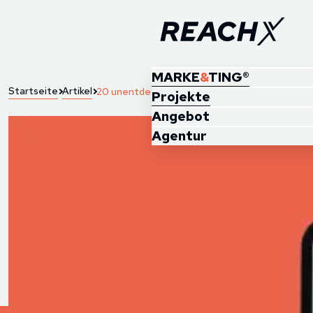
MARKE
&
TING®
Startseite
Artikel
20 unentdeckte PPC-Keyword Goldgruben
Projekte
Angebot
Agentur